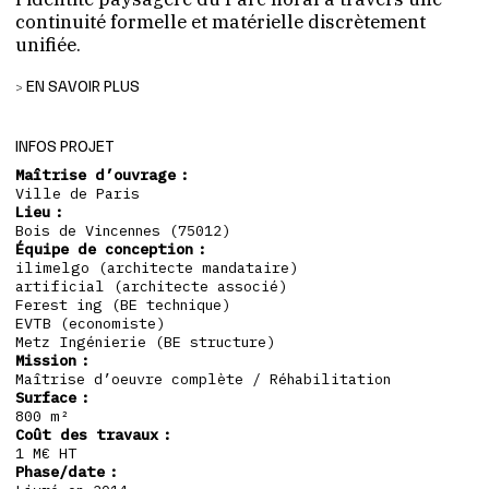
continuité formelle et matérielle discrètement
unifiée.
EN SAVOIR PLUS
TRANSFORMER DEUX PAVILLONS EN SERRES TROPICALES
La Direction des Espaces Verts et de l’Environnement
INFOS PROJET
(DEVE) de la Ville de Paris nous a confié la rénovation
Maîtrise d’ouvrage :
des pavillons 12 et 14 du Parc floral de Vincennes, avec
Ville de Paris
pour objectif de les transformer en serres tropicales
Lieu :
accueillant de nouvelles collections botaniques.
Bois de Vincennes (75012)
– Le pavillon 12, anciennement dédié aux murs
Équipe de conception :
végétaux, devient l’espace « Accrobranchées ».
ilimelgo (architecte mandataire)
– Le pavillon 14, auparavant consacré aux camélias et
artificial (architecte associé)
aux fougères, devient l’univers « Jurassique ».
Ferest ing (BE technique)
EVTB (economiste)
Metz Ingénierie (BE structure)
ADAPTER L’ENVELOPPE AUX EXIGENCES CLIMATIQUES
Mission :
La rénovation porte sur la modernisation de
Maîtrise d’oeuvre complète / Réhabilitation
l’enveloppe, l’installation d’un système de régulation
Surface :
thermique et hygrométrique, et la mise en œuvre d’un
800 m²
sol adapté aux plantations spécifiques aux collections
Coût des travaux :
1 M€ HT
tropicales.
Phase/date :
L’ensemble du projet s’inscrit dans une démarche de