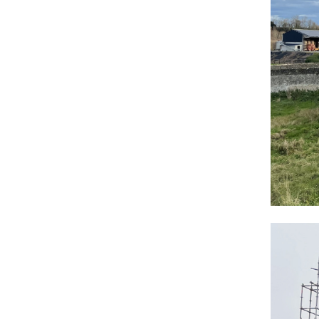
À l’heure des crises écologiques, sociales et
climatiques, ce projet entend montrer qu’il
est possible d’habiter la ruralité autrement :
en respectant les ressources, en
réinvestissant l’existant et en s’ancrant dans
le territoire. Il s’agit d’une démarche de
sobriété et de responsabilité, sans extension
ni artificialisation supplémentaire des sols.
UNE MORPHOLOGIE FAVORABLE À LA
RÉNOVATION
L’architecture même de la ferme rend
possible cette rénovation :
-une construction pérenne en matériaux
locaux durables (pierre, bois, enduits à la
chaux ou à la terre) ;
-une implantation bien orientée, avec une
cour protégée et des ouvertures au sud ;
-une épaisseur bâtie de 7 m environ, offrant
confort et adaptabilité.
UN PROJET PRIVÉ, TOURNÉ VERS L’AVENIR
La requalification de la ferme de Fontaine-
Henry constitue avant tout un projet