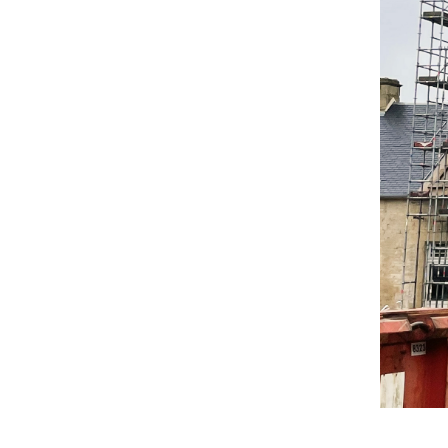
familial et privé. Il s’agit de restaurer un
ensemble bâti porteur de mémoire, de le
transmettre dans de bonnes conditions aux
générations futures et d’y maintenir une
qualité de vie en lien avec son
environnement rural.